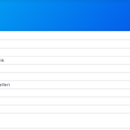
ik
lleri