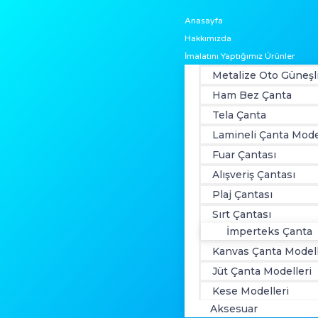
Anasayfa
Hakkımızda
İmalatını Yaptığımız Ürünler
Metalize Oto Güneşl
Ham Bez Çanta
Tela Çanta
Lamineli Çanta Mode
Fuar Çantası
Alışveriş Çantası
Plaj Çantası
Sırt Çantası
İmperteks Çanta
Kanvas Çanta Modell
Jüt Çanta Modelleri
Kese Modelleri
Aksesuar