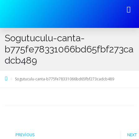
İmalatını Yaptığımız Ürünler
Sogutuculu-canta-
b775fe78331066bd65fbf273ca
dcb489
Sogutuculu-canta-b775fe78331066bd65fbf273cadcb489
PREVIOUS
NEXT