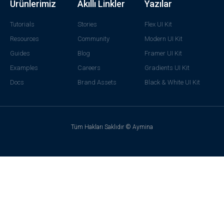
Ürünlerimiz
Akıllı Linkler
Yazılar
Tutorials
Stories
Flex UI Kit
Resources
Community
Modern UI Kit
Guides
Blog
Framer UI Kit
Examples
Careers
Gradients UI Kit
Docs
Brand Assets
Black & White UI Kit
Tüm Hakları Saklıdır © Aymina