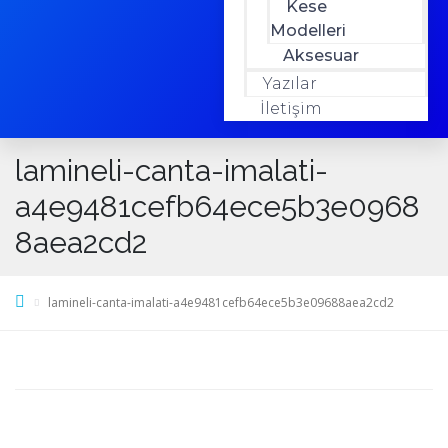
Kese
Modelleri
Aksesuar
Yazılar
İletişim
lamineli-canta-imalati-
a4e9481cefb64ece5b3e0968
8aea2cd2
lamineli-canta-imalati-a4e9481cefb64ece5b3e09688aea2cd2