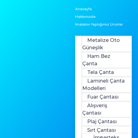
Anasayfa
Hakkımızda
İmalatını Yaptığımız Ürünler
Metalize Oto
Güneşlik
Ham Bez
Çanta
Tela Çanta
Lamineli Çanta
Modelleri
Fuar Çantası
Alışveriş
Çantası
Plaj Çantası
Sırt Çantası
İmperteks