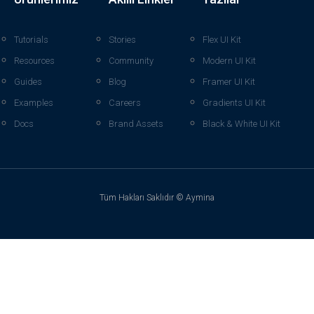
Tutorials
Stories
Flex UI Kit
Resources
Community
Modern UI Kit
Guides
Blog
Framer UI Kit
Examples
Careers
Gradients UI Kit
Docs
Brand Assets
Black & White UI Kit
Tüm Hakları Saklıdır © Aymina