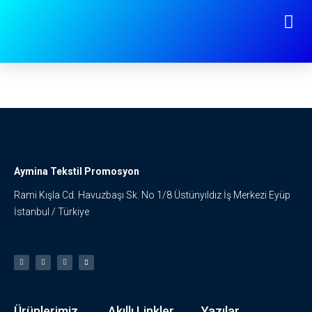
İmalatını Yaptığımız Ürünler
Aymina Tekstil Promosyon
Rami Kışla Cd. Havuzbaşı Sk. No 1/8 Üstünyıldız İş Merkezi Eyüp
İstanbul / Türkiye
Ürünlerimiz
Akıllı Linkler
Yazılar