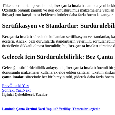
Tüketicilerin artan çevre bilinci,
bez çanta imalatı
alanında yeni bekle
Özellikle organik pamuk ve geri dönüştürülmüş malzemelerle yapılan m
ihtiyaçlarını karşılaması beklenen ürünler daha fazla önem kazanıyor.
Sertifikasyon ve Standartlar: Sürdürüleb
Bez çanta imalatı
sürecinde kullanılan sertifikasyon ve standartlar, kal
gösterir. Ancak, bazı durumlarda standartların yeterliliği sorgulanabilir
üreticilerin dikkatli olması önemlidir; bu,
bez çanta imalatı
sürecine d
Gelecek İçin Sürdürülebilirlik: Bez Çanta
Geleceğin sürdürülebilirlik anlayışında,
bez çanta imalatı
önemli bir y
dönüşümlü malzemeler kullanarak elde edilen çantalar, tüketim alışkan
çanta imalatı
sürecinde her bir bireyin rolü, giderek daha fazla önem
Prev
Önceki Yazı
Sonraki Yazı
Next
İlginizi Çekebilecek Yazılar
Lamineli Çanta Üretimi Nasıl Yapılır? Yenilikçi Yöntemler keşfedin