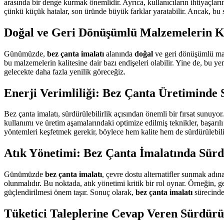
arasında bir denge kurmak önemlidir. Ayrıca, kullanıcıların ihtiyaçları
çünkü küçük hatalar, son üründe büyük farklar yaratabilir. Ancak, bu s
Doğal ve Geri Dönüşümlü Malzemelerin Ku
Günümüzde,
bez çanta imalatı
alanında
doğal
ve geri dönüşümlü malz
bu malzemelerin kalitesine dair bazı endişeleri olabilir. Yine de, bu ye
gelecekte daha fazla yenilik göreceğiz.
Enerji Verimliliği: Bez Çanta Üretiminde 
Bez çanta imalatı, sürdürülebilirlik açısından önemli bir fırsat sunuyo
kullanımı ve üretim aşamalarındaki optimize edilmiş teknikler, başarıl
yöntemleri keşfetmek gerekir, böylece hem kalite hem de sürdürülebilirl
Atık Yönetimi: Bez Çanta İmalatında Sürdü
Günümüzde
bez çanta imalatı
, çevre dostu alternatifler sunmak adın
olunmalıdır. Bu noktada, atık yönetimi kritik bir rol oynar. Örneğin, ge
güçlendirilmesi önem taşır. Sonuç olarak,
bez çanta imalatı
sürecinde
Tüketici Taleplerine Cevap Veren Sürdürü