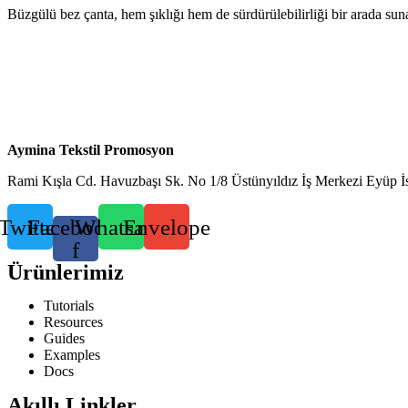
Büzgülü bez çanta, hem şıklığı hem de sürdürülebilirliği bir arada s
Aymina Tekstil Promosyon
Rami Kışla Cd. Havuzbaşı Sk. No 1/8 Üstünyıldız İş Merkezi Eyüp İs
Twitter
Facebook-
Whatsapp
Envelope
f
Ürünlerimiz
Tutorials
Resources
Guides
Examples
Docs
Akıllı Linkler