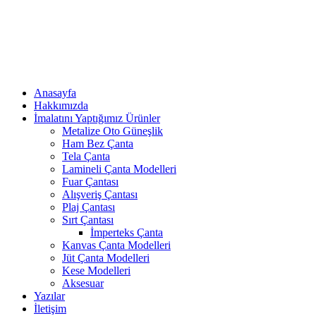
Anasayfa
Hakkımızda
İmalatını Yaptığımız Ürünler
Metalize Oto Güneşlik
Ham Bez Çanta
Tela Çanta
Lamineli Çanta Modelleri
Fuar Çantası
Alışveriş Çantası
Plaj Çantası
Sırt Çantası
İmperteks Çanta
Kanvas Çanta Modelleri
Jüt Çanta Modelleri
Kese Modelleri
Aksesuar
Yazılar
İletişim