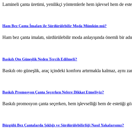
Lamineli çanta üretimi, yenilikçi yöntemlerle hem işlevsel hem de este
Ham Bez Çanta İmalatı ile Sürdürülebilir Moda Mümkün mü?
Ham bez çanta imalatı, sürdürülebilir moda anlayışında önemli bir ad
Baskılı Oto Güneşlik Neden Tercih Edilmeli?
Baskılı oto güneşlik, araç içindeki konforu artırmakla kalmaz, aynı zama
Baskılı Promosyon Çanta Seçerken Nelere Dikkat Etmeliyiz?
Baskılı promosyon çanta seçerken, hem işlevselliği hem de estetiği g
Büzgülü Bez Çantalarda Şıklığı ve Sürdürülebilirliği Nasıl Yakalarsınız?