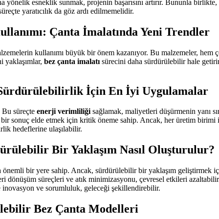
na yönelik esneklik sunmak, projenin başarısını artırır. Bununla birlikte,
üreçte yaratıcılık da göz ardı edilmemelidir.
llanımı: Çanta İmalatında Yeni Trendler
emelerin kullanımı büyük bir önem kazanıyor. Bu malzemeler, hem çevre
ni yaklaşımlar,
bez çanta imalatı
sürecini daha sürdürülebilir hale getiri
Sürdürülebilirlik İçin En İyi Uygulamalar
r. Bu süreçte
enerji verimliliği
sağlamak, maliyetleri düşürmenin yanı sıra
ı bir sonuç elde etmek için kritik öneme sahip. Ancak, her üretim birimi
ik hedeflerine ulaşılabilir.
rülebilir Bir Yaklaşım Nasıl Oluşturulur?
a önemli bir yere sahip. Ancak, sürdürülebilir bir yaklaşım geliştirmek 
ri dönüşüm süreçleri ve atık minimizasyonu, çevresel etkileri azaltabilir.
 inovasyon ve sorumluluk, geleceği şekillendirebilir.
lebilir Bez Çanta Modelleri